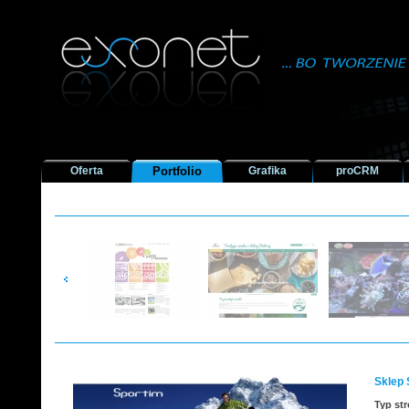
Oferta
Portfolio
Grafika
proCRM
Sklep 
Typ st