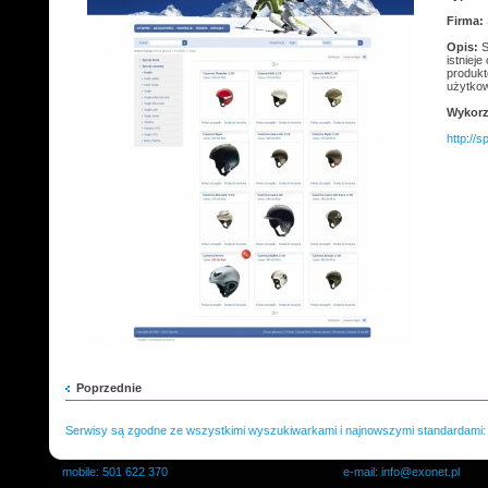
Firma:
Opis:
S
istniej
produkt
użytko
Wykorz
http://s
Poprzednie
Serwisy są zgodne ze wszystkimi wyszukiwarkami i najnowszymi standardami
mobile: 501 622 370
e-mail:
info@exonet.pl